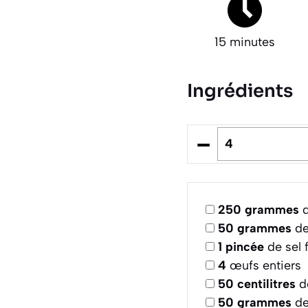
15 minutes
Ingrédients
–
250
grammes
d
50
grammes
de
1
pincée
de sel f
4
œufs entiers
50
centilitres
de
50
grammes
de