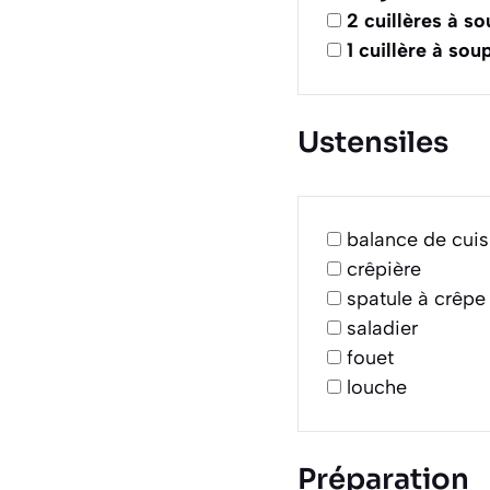
2
cuillères à s
1
cuillère à sou
Ustensiles
balance de cuis
crêpière
spatule à crêpe
saladier
fouet
louche
Préparation