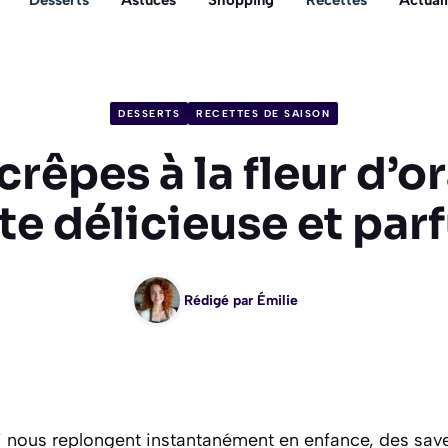
Desserts
Astuces
Shopping
Recettes
Actuali
DESSERTS
RECETTES DE SAISON
crêpes à la fleur d’o
te délicieuse et pa
Rédigé par
Émilie
ui nous replongent instantanément en enfance, des sav