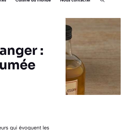
tés
Cuisine du monde
Nous contacter
ranger :
rfumée
eurs qui évoquent les