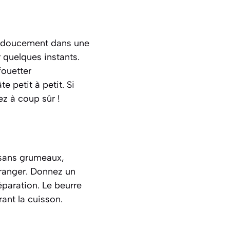
e doucement dans une
r quelques instants.
fouetter
te petit à petit. Si
ez à coup sûr !
t sans grumeaux,
’oranger. Donnez un
paration. Le beurre
ant la cuisson.