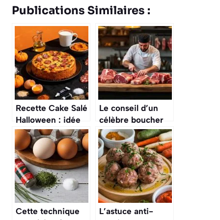
Publications Similaires :
Recette Cake Salé
Le conseil d’un
Halloween : idée
célèbre boucher
Terrifiante et
pour choisir la
Délicieuse
meilleure pièce de
viande pour un
pot-au-feu
vraiment
savoureux
Cette technique
L’astuce anti-