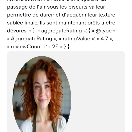
passage de l’air sous les biscuits va leur
permettre de durcir et d’acquérir leur texture
sablée finale. Ils sont maintenant prêts à être
dévorés. » ], « aggregateRating »: { « @type »:
« AggregateRating », « ratingValue »: « 4.7 »,
« reviewCount »: « 25 » } }