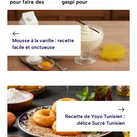
pour faire des
gaspi pour
« nuages » d’œufs
transformer un
au four va bluffer
reste de pot-au-
tous vos invités
feu en de
pour le brunch
délicieuses
boulettes pour le
Mousse à la vanille : recette
lendemain
facile et onctueuse
Recette de Yoyo Tunisien :
délice Sucré Tunisien