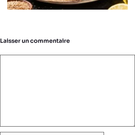
Laisser un commentaire
Commentaire