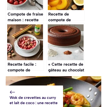
Compote de fraise
Recette de
maison : recette
compote de
facile et
pêches au
savoureuse
Thermomix
Recette facile :
« Cette recette de
compote de
gâteau au chocolat
rhubarbe maison
sans beurre,
remplacé par de la
compote de
pommes, est une
Wok de crevettes au curry
merveille de
et lait de coco : une recette
légèreté »