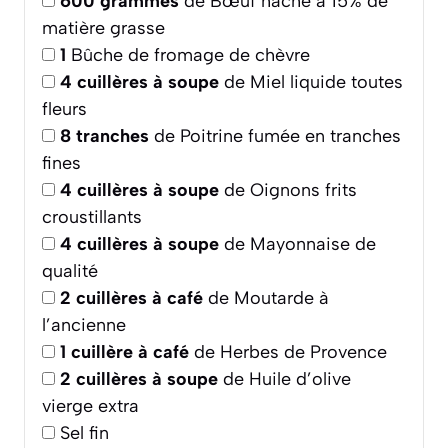
600
grammes
de Bœuf haché à 15% de
matière grasse
1
Bûche de fromage de chèvre
4
cuillères à soupe
de Miel liquide toutes
fleurs
8
tranches
de Poitrine fumée en tranches
fines
4
cuillères à soupe
de Oignons frits
croustillants
4
cuillères à soupe
de Mayonnaise de
qualité
2
cuillères à café
de Moutarde à
l’ancienne
1
cuillère à café
de Herbes de Provence
2
cuillères à soupe
de Huile d’olive
vierge extra
Sel fin