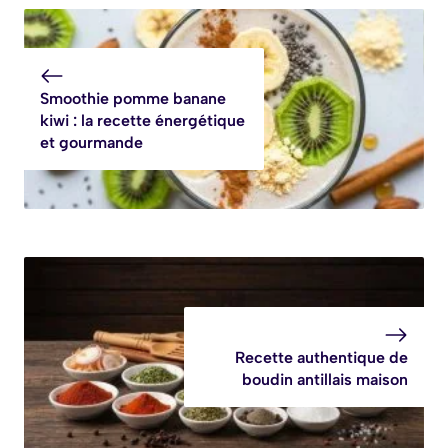
facile et rapide
la plupart des
« fromages à
burger » ne
contiennent que
Smoothie pomme banane
très peu de vrai
kiwi : la recette énergétique
fromage
et gourmande
Recette authentique de
boudin antillais maison