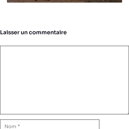
Laisser un commentaire
Commentaire
Nom