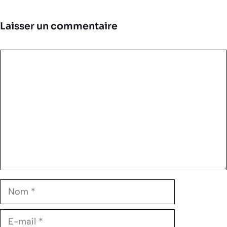
Laisser un commentaire
Commentaire
Nom
E-