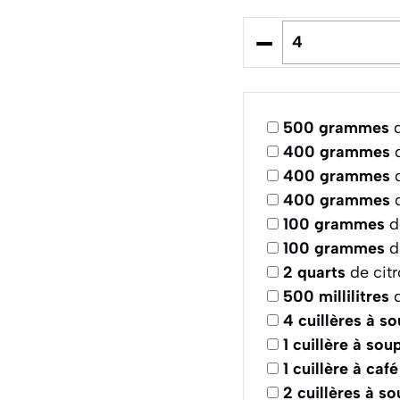
–
500
grammes
d
400
grammes
d
400
grammes
d
400
grammes
d
100
grammes
d
100
grammes
d
2
quarts
de citr
500
millilitres
d
4
cuillères à s
1
cuillère à sou
1
cuillère à café
2
cuillères à s