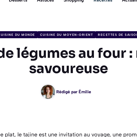
Desserts
Astuces
Shopping
Recettes
Actuali
CUISINE DU MONDE
CUISINE DU MOYEN-ORIENT
RECETTES DE SAISO
de légumes au four :
savoureuse
Rédigé par
Émilie
e plat, le tajine est une invitation au voyage, une pro