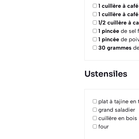
1
cuillère à café
1
cuillère à café
1/2
cuillère à c
1
pincée
de sel f
1
pincée
de poiv
30
grammes
de
Ustensiles
plat à tajine en
grand saladier
cuillère en bois
four