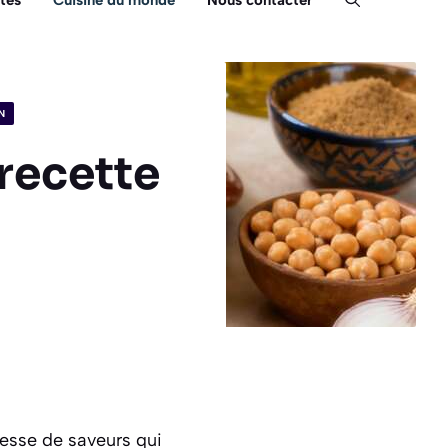
tés
Cuisine du monde
Nous contacter
N
 recette
messe de saveurs qui