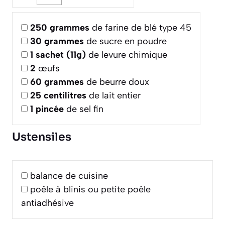
250
grammes
de farine de blé type 45
30
grammes
de sucre en poudre
1
sachet (11g)
de levure chimique
2
œufs
60
grammes
de beurre doux
25
centilitres
de lait entier
1
pincée
de sel fin
Ustensiles
balance de cuisine
poêle à blinis ou petite poêle
antiadhésive