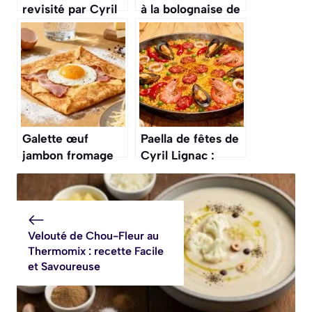
revisité par Cyril
à la bolognaise de
Lignac :
Cyril Lignac :
découvrez la
recette
version raffinée
savoureuse
Galette œuf
Paella de fêtes de
jambon fromage
Cyril Lignac :
de Cyril Lignac :
recette
recette
gourmande
savoureuse et
facile
Velouté de Chou-Fleur au
Thermomix : recette Facile
et Savoureuse