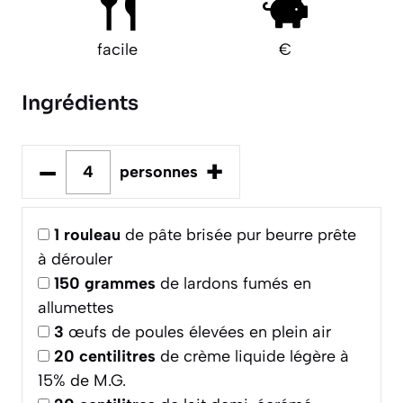
facile
€
Ingrédients
–
+
personnes
1
rouleau
de pâte brisée pur beurre prête
à dérouler
150
grammes
de lardons fumés en
allumettes
3
œufs de poules élevées en plein air
20
centilitres
de crème liquide légère à
15% de M.G.