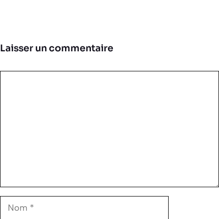
Laisser un commentaire
Commentaire
Nom