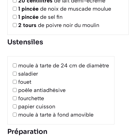
20
centilitres
de lait demi-écrémé
1
pincée
de noix de muscade moulue
1
pincée
de sel fin
2
tours
de poivre noir du moulin
Ustensiles
moule à tarte de 24 cm de diamètre
saladier
fouet
poêle antiadhésive
fourchette
papier cuisson
moule à tarte à fond amovible
Préparation