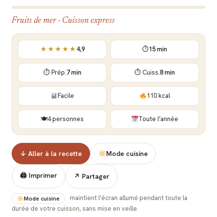
Fruits de mer · Cuisson express
★★★★★
4,9
⏱
15 min
⏱ Prép.
7 min
⏱ Cuiss.
8 min
Facile
110 kcal
🍽
4 personnes
Toute l’année
↓ Aller à la recette
Mode cuisine
🖨 Imprimer
↗ Partager
maintient l’écran allumé pendant toute la
Mode cuisine
durée de votre cuisson, sans mise en veille.