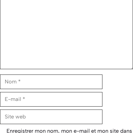
Commentaire
Nom
E-
mail
Site
web
Enregistrer mon nom, mon e-mail et mon site dans