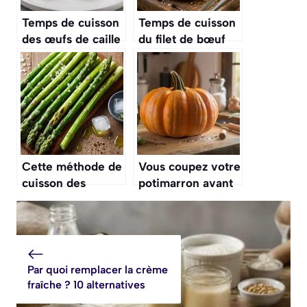
Temps de cuisson
Temps de cuisson
des œufs de caille
du filet de bœuf
: à la coque, mollet
au four : tableau
et dur
et températures
Cette méthode de
Vous coupez votre
cuisson des
potimarron avant
asperges vertes
de le cuire ?
les garde
Grosse erreur,
croquantes et
voici comment
préserve leur
gagner un temps
belle couleur
fou
Par quoi remplacer la crème
fraîche ? 10 alternatives